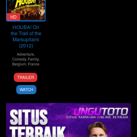
HD
HOUBA! On
the Trail of the
Marsupilami
(2012)
Adventure
,
Comedy
,
Family
,
Belgium
,
France
3
Alain
TRAILER
Apr
Chabat
2012
WATCH