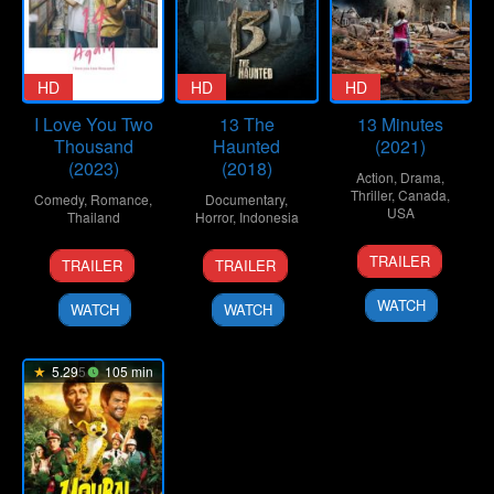
HD
HD
HD
I Love You Two
13 The
13 Minutes
Thousand
Haunted
(2021)
(2023)
(2018)
Action
,
Drama
,
Thriller
,
Canada
,
Comedy
,
Romance
,
Documentary
,
USA
Thailand
Horror
,
Indonesia
29
Lindsay
12
Nareubadee
26
Muhammad
TRAILER
TRAILER
TRAILER
Oct
Gossling
Oct
Wetchakam
Jul
Rusni
2021
2023
2018
WATCH
WATCH
WATCH
5.295
105 min