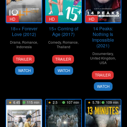
HD
HD
HD
18++ Forever
15+ Coming of
14 Peaks:
Love (2012)
Age (2017)
Nothing Is
Impossible
Drama
,
Romance
,
Comedy
,
Romance
,
(2021)
Indonesia
Thailand
Documentary
,
12
Nayato
3
Naphat
United Kingdom
,
TRAILER
TRAILER
Jul
Fio
Aug
Chitveerapat
USA
2012
Nuala
2017
WATCH
WATCH
12
Torquil
TRAILER
Nov
Jones
2021
WATCH
6.45
115 min
2.5
107 min
5.786
109 min