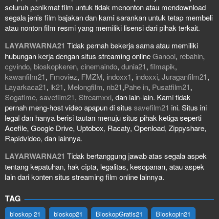
seluruh penikmat film untuk tidak menonton atau mendownload
segala jenis film bajakan dan kami sarankan untuk tetap membeli
atau nonton film resmi yang memiliki lisensi dari pihak terkait.
LAYARWARNA21
Tidak pernah bekerja sama atau memiliki
hubungan kerja dengan situs streaming online
Ganool
,
rebahin
,
cgvindo
,
bioskopkeren
,
cinemaindo
,
dunia21
,
filmapik
,
kawanfilm21
,
Fmoviez
,
FMZM
,
indoxx1
,
indoxxi
,
Juraganfilm21
,
Layarkaca21
,
lk21
,
Melongfilm
,
nb21
,
Pahe in
,
Pusatfilm21
,
Sogafime
,
savefilm21
,
Streamxxi
, dan lain-lain. Kami tidak
pernah meng-host video apapun di situs
savefilm21
ini. Situs ini
legal dan hanya berisi tautan menuju situs pihak ketiga seperti
Acefile, Google Drive, Uptobox, Racaty, Openload, Zippyshare,
Rapidvideo, dan lainnya.
LAYARWARNA21
Tidak bertanggung jawab atas segala aspek
tentang kepatuhan, hak cipta, legalitas, kesopanan, atau aspek
lain dari konten situs streaming film online lainnya.
TAG
bioskop 21
bioskop21
BioskopGratis21
Bioskopin21