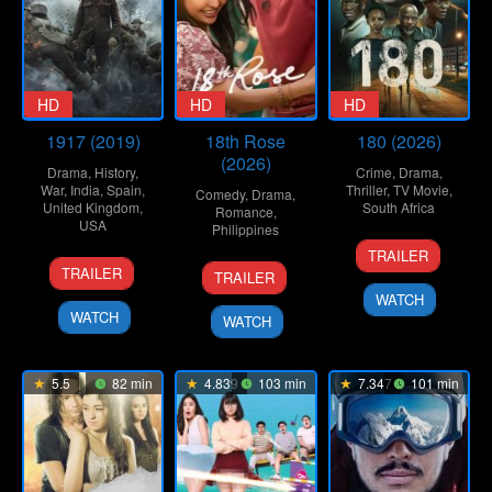
HD
HD
HD
1917 (2019)
18th Rose
180 (2026)
(2026)
Drama
,
History
,
Crime
,
Drama
,
War
,
India
,
Spain
,
Thriller
,
TV Movie
,
Comedy
,
Drama
,
United Kingdom
,
South Africa
Romance
,
USA
Philippines
16
Alex
TRAILER
25
Joey
9
Dolly
Apr
Yazbek
TRAILER
TRAILER
Dec
Coughlin
Apr
Dulu
2026
WATCH
2019
2026
WATCH
WATCH
5.5
82 min
4.839
103 min
7.347
101 min