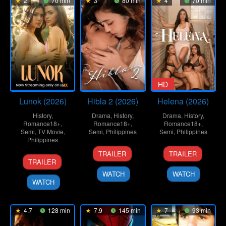
2
70 min
3
80 min
4
70 min
HD
Lunok (2026)
Hibla 2 (2026)
Helena (2026)
History
,
Drama
,
History
,
Drama
,
History
,
Romance18+
,
Romance18+
,
Romance18+
,
Semi
,
TV Movie
,
Semi
,
Philippines
Semi
,
Philippines
Philippines
30
Topel
3
Omar
TRAILER
TRAILER
17
Rain
Jun
Lee
Jul
Deroca
TRAILER
Jul
Yamson
2026
2026
WATCH
WATCH
2026
WATCH
4.7
128 min
7.9
145 min
7
93 min