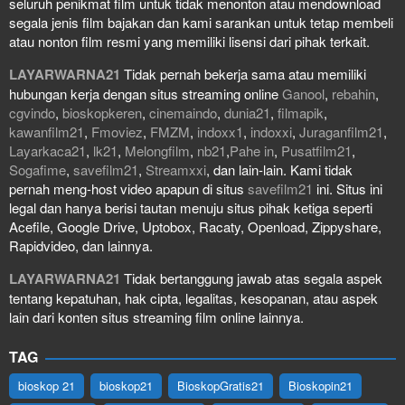
seluruh penikmat film untuk tidak menonton atau mendownload
segala jenis film bajakan dan kami sarankan untuk tetap membeli
atau nonton film resmi yang memiliki lisensi dari pihak terkait.
LAYARWARNA21
Tidak pernah bekerja sama atau memiliki
hubungan kerja dengan situs streaming online
Ganool
,
rebahin
,
cgvindo
,
bioskopkeren
,
cinemaindo
,
dunia21
,
filmapik
,
kawanfilm21
,
Fmoviez
,
FMZM
,
indoxx1
,
indoxxi
,
Juraganfilm21
,
Layarkaca21
,
lk21
,
Melongfilm
,
nb21
,
Pahe in
,
Pusatfilm21
,
Sogafime
,
savefilm21
,
Streamxxi
, dan lain-lain. Kami tidak
pernah meng-host video apapun di situs
savefilm21
ini. Situs ini
legal dan hanya berisi tautan menuju situs pihak ketiga seperti
Acefile, Google Drive, Uptobox, Racaty, Openload, Zippyshare,
Rapidvideo, dan lainnya.
LAYARWARNA21
Tidak bertanggung jawab atas segala aspek
tentang kepatuhan, hak cipta, legalitas, kesopanan, atau aspek
lain dari konten situs streaming film online lainnya.
TAG
bioskop 21
bioskop21
BioskopGratis21
Bioskopin21