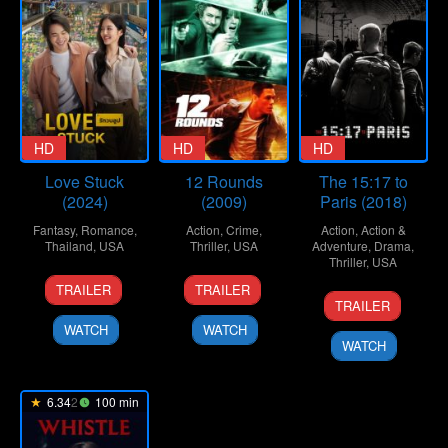
HD
HD
HD
Love Stuck
12 Rounds
The 15:17 to
(2024)
(2009)
Paris (2018)
Fantasy
,
Romance
,
Action
,
Crime
,
Action
,
Action &
Thailand
,
USA
Thriller
,
USA
Adventure
,
Drama
,
Thriller
,
USA
16
Chongdol
19
Renny
TRAILER
TRAILER
7
Clint
Oct
Sukulworaphat
Mar
Harlin
TRAILER
Feb
Eastwood
2024
2009
WATCH
WATCH
2018
WATCH
6.342
100 min