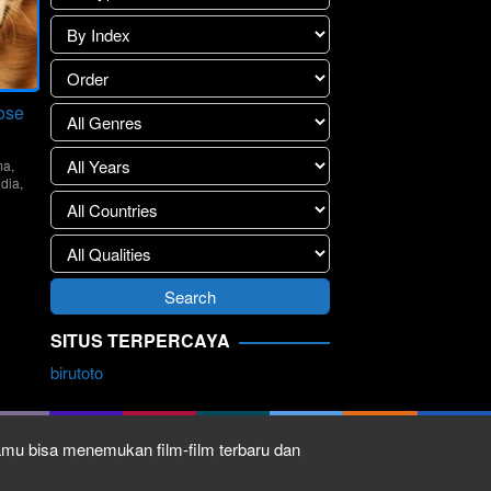
ose
ma
,
ndia
,
e
tröm
SITUS TERPERCAYA
birutoto
kamu bisa menemukan film-film terbaru dan