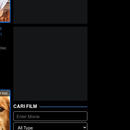
a
n
iller
,
ktar
 min
CARI FILM