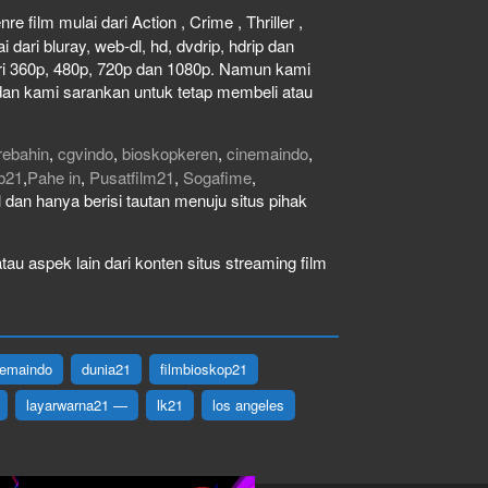
e film mulai dari Action , Crime , Thriller ,
dari bluray, web-dl, hd, dvdrip, hdrip dan
dari 360p, 480p, 720p dan 1080p. Namun kami
dan kami sarankan untuk tetap membeli atau
rebahin
,
cgvindo
,
bioskopkeren
,
cinemaindo
,
b21
,
Pahe in
,
Pusatfilm21
,
Sogafime
,
gal dan hanya berisi tautan menuju situs pihak
au aspek lain dari konten situs streaming film
nemaindo
dunia21
filmbioskop21
layarwarna21 —
lk21
los angeles