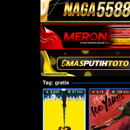
Tag:
gratis
8.566
97 min
6.19
108 min