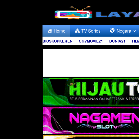
Skip
to
content
Home
TV Series
Negara
BIOSKOPKEREN
CGVMOVIE21
DUNIA21
FIL