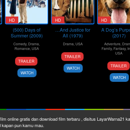
HD
HD
HD
(500) Days of
…And Justice for
A Dog’s Purp
Summer (2009)
All (1979)
(2017)
Comedy
,
Drama
,
Drama
,
USA
Adventure
,
Dra
Romance
,
USA
Family
,
Fantasy
,
I
19
Norman
USA
TRAILER
17
Marc
Oct
Jewison
TRAILER
19
Lass
Jul
Webb
1979
TRAILER
WATCH
Jan
Halls
2009
WATCH
2017
WATCH
ilm online gratis dan download film terbaru , disitus LayarWarna21 
ad kapan pun kamu mau.