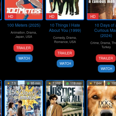
HD
HD
HD
100 Meters (2025)
10 Things I Hate
10 Days of 
About You (1999)
Curious Ma
Animation
,
Drama
,
(2024)
Japan
,
USA
Comedy
,
Drama
,
Romance
,
USA
Crime
,
Drama
,
Thr
19
Kenji
Turkey
TRAILER
30
Gil
Sep
Iwaisawa
TRAILER
6
Uluç
Mar
Junger
2025
WATCH
TRAILER
Nov
Bayra
1999
WATCH
2024
WATCH
7.3
95 min
7.102
119 min
7.644
100