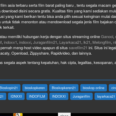
ilm asia terbaru serta film barat paling baru , tentu segala macam genr
wnload disini secara gratis. Kualitas film yang kami sediakan mulai 
usi yang kami berikan tentu bisa anda pilih sesuai keinginan mulai 
 untuk tidak menonton atau mendownload segala jenis film bajakan 
k terkait.
atau memiliki hubungan kerja dengan situs streaming online
Ganool
,
M
,
indoxx1
,
indoxxi
,
Juraganfilm21
,
Layarkaca21
,
lk21
,
Melongfilm
,
n
ak pernah meng-host video apapun di situs
savefilm21
ini. Situs ini le
Racaty, Openload, Zippyshare, Rapidvideo, dan lainnya.
 segala aspek tentang kepatuhan, hak cipta, legalitas, kesopanan, at
Bioskopin21
bioskopkeren
Bioskopkeren21
bioskop online
ci
X21
IDNXXI
INDOFILM
INDOXXI
Juraganfilm
layarkaca21
close