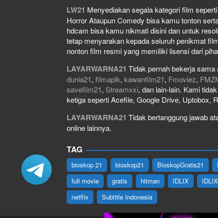
LW21
Menyediakan segala kategori film seperti f
Horror Ataupun Comedy bisa kamu tonton serta do
hdcam bisa kamu nikmati disini dan untuk resol
tetap menyarakan kepada seluruh penikmat film
nonton film resmi yang memiliki lisensi dari piha
LAYARWARNA21
Tidak pernah bekerja sama 
dunia21
,
filmapik
,
kawanfilm21
,
Fmoviez
,
FMZ
savefilm21
,
Streamxxi
, dan lain-lain. Kami tid
ketiga seperti Acefile, Google Drive, Uptobox, 
LAYARWARNA21
Tidak bertanggung jawab atas
online lainnya.
TAG
bioskop 21
bioskop21
BioskopGratis21
full movie
gratis
hitman
IDLIX
IDLI
netflix
Subtitle Indonesia