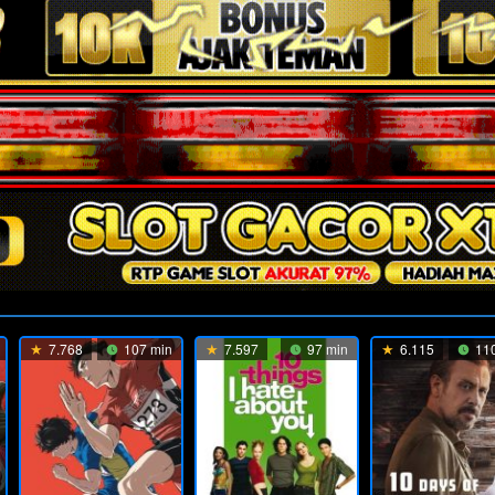
7.768
107 min
7.597
97 min
6.115
110