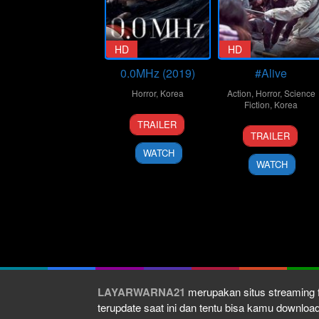
HD
HD
0.0MHz (2019)
#Alive
Horror
,
Korea
Action
,
Horror
,
Science
Fiction
,
Korea
29
Yoo
TRAILER
24
Cho
May
Sun-
TRAILER
Jun
Il
2019
dong
WATCH
2020
WATCH
LAYARWARNA21
merupakan situs streaming f
terupdate saat ini dan tentu bisa kamu downlo