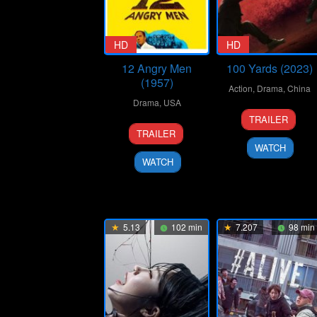
HD
HD
12 Angry Men
100 Yards (2023)
(1957)
Action
,
Drama
,
China
Drama
,
USA
20
Xu
TRAILER
10
Don
Sep
Junfeng
TRAILER
Apr
Kranze
2024
WATCH
1957
WATCH
5.13
102 min
7.207
98 min