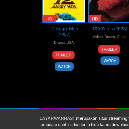
HD
HD
12 Angry Men
100 Yards (2023)
(1957)
Action
,
Drama
,
China
Drama
,
USA
20
Xu
TRAILER
10
Don
Sep
Junfeng
TRAILER
Apr
Kranze
2024
WATCH
1957
WATCH
LAYARWARNA21
merupakan situs streaming f
terupdate saat ini dan tentu bisa kamu downlo