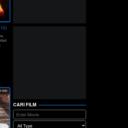
010)
ma
,
ited
A
y
 min
CARI FILM