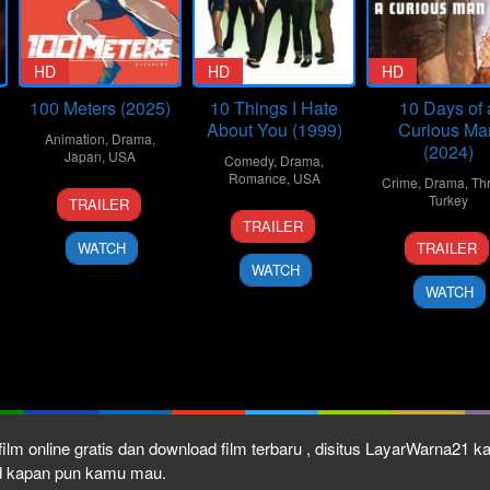
HD
HD
HD
100 Meters (2025)
10 Things I Hate
10 Days of 
About You (1999)
Curious Ma
Animation
,
Drama
,
(2024)
Japan
,
USA
Comedy
,
Drama
,
Romance
,
USA
Crime
,
Drama
,
Thr
19
Kenji
Turkey
TRAILER
30
Gil
Sep
Iwaisawa
TRAILER
6
Uluç
Mar
Junger
2025
WATCH
TRAILER
Nov
Bayra
1999
WATCH
2024
WATCH
ilm online gratis dan download film terbaru , disitus LayarWarna21 
ad kapan pun kamu mau.