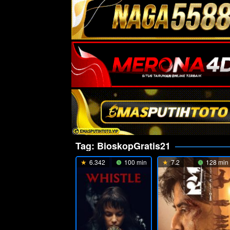
Tag:
BioskopGratis21
6.342
100 min
7.2
128 min