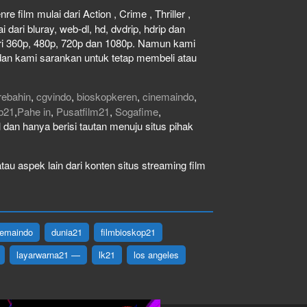
e film mulai dari Action , Crime , Thriller ,
dari bluray, web-dl, hd, dvdrip, hdrip dan
dari 360p, 480p, 720p dan 1080p. Namun kami
dan kami sarankan untuk tetap membeli atau
rebahin
,
cgvindo
,
bioskopkeren
,
cinemaindo
,
b21
,
Pahe in
,
Pusatfilm21
,
Sogafime
,
gal dan hanya berisi tautan menuju situs pihak
au aspek lain dari konten situs streaming film
nemaindo
dunia21
filmbioskop21
layarwarna21 —
lk21
los angeles