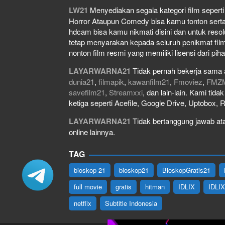
LW21
Menyediakan segala kategori film seperti f
Horror Ataupun Comedy bisa kamu tonton serta do
hdcam bisa kamu nikmati disini dan untuk resol
tetap menyarakan kepada seluruh penikmat film
nonton film resmi yang memiliki lisensi dari piha
LAYARWARNA21
Tidak pernah bekerja sama 
dunia21
,
filmapik
,
kawanfilm21
,
Fmoviez
,
FMZ
savefilm21
,
Streamxxi
, dan lain-lain. Kami tid
ketiga seperti Acefile, Google Drive, Uptobox, 
LAYARWARNA21
Tidak bertanggung jawab atas
online lainnya.
TAG
bioskop 21
bioskop21
BioskopGratis21
full movie
gratis
hitman
IDLIX
IDLI
netflix
Subtitle Indonesia