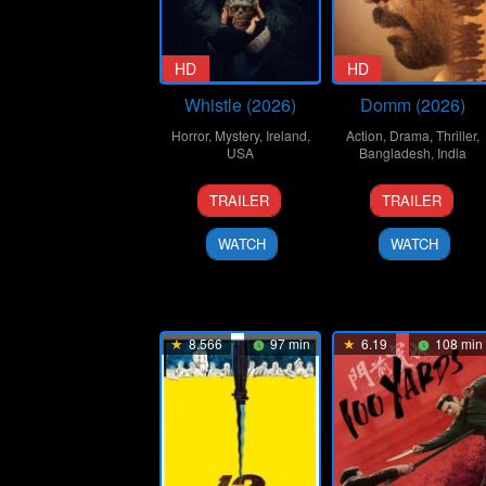
HD
HD
Whistle (2026)
Domm (2026)
Horror
,
Mystery
,
Ireland
,
Action
,
Drama
,
Thriller
,
USA
Bangladesh
,
India
20
Corin
21
Redoan
TRAILER
TRAILER
Jan
Hardy
Mar
Rony
2026
2026
WATCH
WATCH
8.566
97 min
6.19
108 min