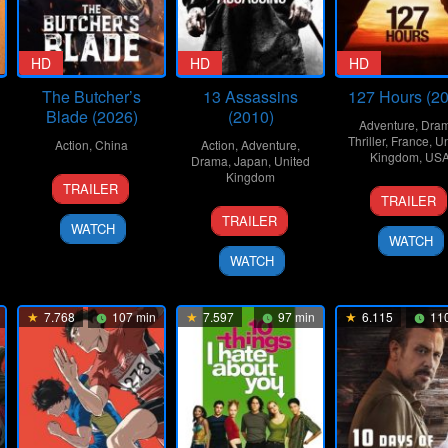
HD
HD
HD
The Butcher’s
13 Assassins
127 Hours (2
Blade (2026)
(2010)
Adventure
,
Dra
Thriller
,
France
,
Un
Action
,
China
Action
,
Adventure
,
Kingdom
,
US
Drama
,
Japan
,
United
8
Liu
Kingdom
TRAILER
12
Dann
Jan
Wenpu
TRAILER
25
Takashi
Nov
Boyle
2026
TRAILER
WATCH
Sep
Miike
2010
WATCH
2010
WATCH
7.768
107 min
7.597
97 min
6.115
110