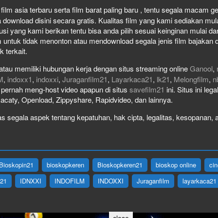
ilm asia terbaru serta film barat paling baru , tentu segala macam genr
wnload disini secara gratis. Kualitas film yang kami sediakan mulai 
usi yang kami berikan tentu bisa anda pilih sesuai keinginan mulai 
 untuk tidak menonton atau mendownload segala jenis film bajakan 
k terkait.
atau memiliki hubungan kerja dengan situs streaming online
Ganool
,
M
,
indoxx1
,
indoxxi
,
Juraganfilm21
,
Layarkaca21
,
lk21
,
Melongfilm
,
n
ak pernah meng-host video apapun di situs
savefilm21
ini. Situs ini le
Racaty, Openload, Zippyshare, Rapidvideo, dan lainnya.
 segala aspek tentang kepatuhan, hak cipta, legalitas, kesopanan, at
Bioskopin21
bioskopkeren
Bioskopkeren21
bioskop online
ci
X21
IDNXXI
INDOFILM
INDOXXI
Juraganfilm
layarkaca21
close