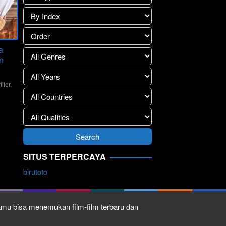
a
n
iller
,
ktar
SITUS TERPERCAYA
birutoto
kamu bisa menemukan film-film terbaru dan