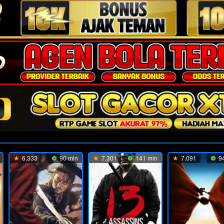
6.333
90 min
7.301
141 min
7.091
94